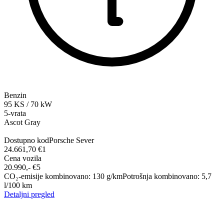
Benzin
95
KS
/
70
kW
5-vrata
Ascot Gray
Dostupno kod
Porsche Sever
24.661,70 €
1
Cena vozila
20.990,-‍ €
5
CO₂-emisije kombinovano
:
130
g/km
Potrošnja kombinovano
:
5,7
l/100 km
Detaljni pregled