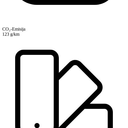
CO₂-Emisija
123 g/km