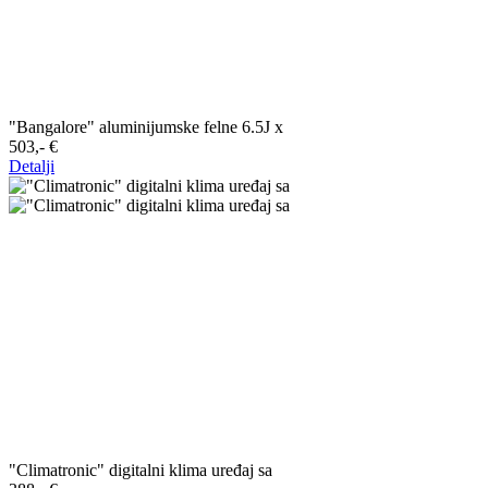
"Bangalore" aluminijumske felne 6.5J x
503,-‍ €
Detalji
"Climatronic" digitalni klima uređaj sa