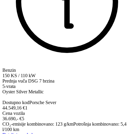
Benzin
150
KS
/
110
kW
Prednja vuča
DSG 7 brzina
5-vrata
Oyster Silver Metallic
Dostupno kod
Porsche Sever
44.549,16 €
1
Cena vozila
36.690,-‍ €
5
CO₂-emisije kombinovano
:
123
g/km
Potrošnja kombinovano
:
5,4
l/100 km