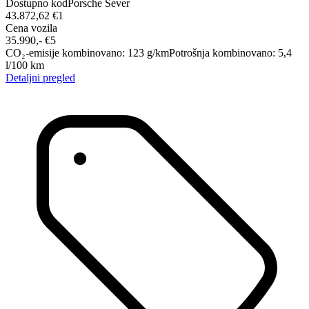
Dostupno kod
Porsche Sever
43.872,62 €
1
Cena vozila
35.990,-‍ €
5
CO₂-emisije kombinovano
:
123
g/km
Potrošnja kombinovano
:
5,4
l/100 km
Detaljni pregled