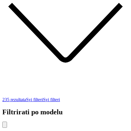
235 rezultata
235 rezultata
Svi filteri
Svi filteri
Svi filteri
Svi filteri
Filtrirati po modelu