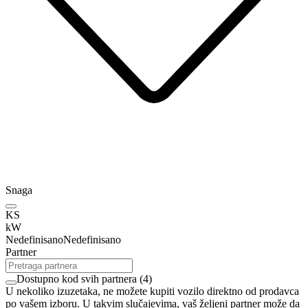
Snaga
KS
kW
Nedefinisano
Nedefinisano
Partner
Dostupno kod svih partnera
(
4
)
U nekoliko izuzetaka, ne možete kupiti vozilo direktno od prodavca
po vašem izboru. U takvim slučajevima, vaš željeni partner može da