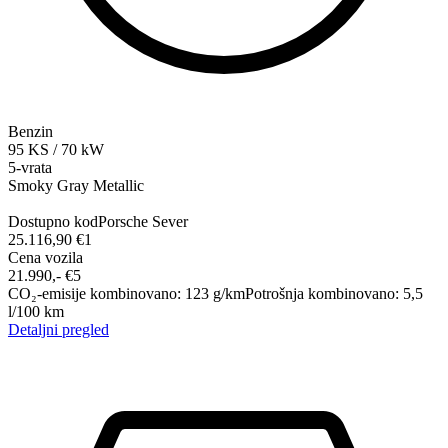
Benzin
95
KS
/
70
kW
5-vrata
Smoky Gray Metallic
Dostupno kod
Porsche Sever
25.116,90 €
1
Cena vozila
21.990,-‍ €
5
CO₂-emisije kombinovano
:
123
g/km
Potrošnja kombinovano
:
5,5
l/100 km
Detaljni pregled