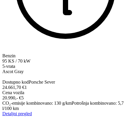
Benzin
95
KS
/
70
kW
5-vrata
Ascot Gray
Dostupno kod
Porsche Sever
24.661,70 €
1
Cena vozila
20.990,-‍ €
5
CO₂-emisije kombinovano
:
130
g/km
Potrošnja kombinovano
:
5,7
l/100 km
Detaljni pregled